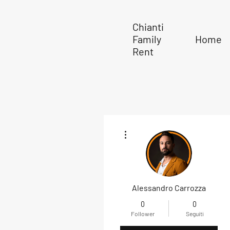
Chianti
Family
Home
Rent
Altre azioni
Alessandro Carrozza
0
0
Follower
Seguiti