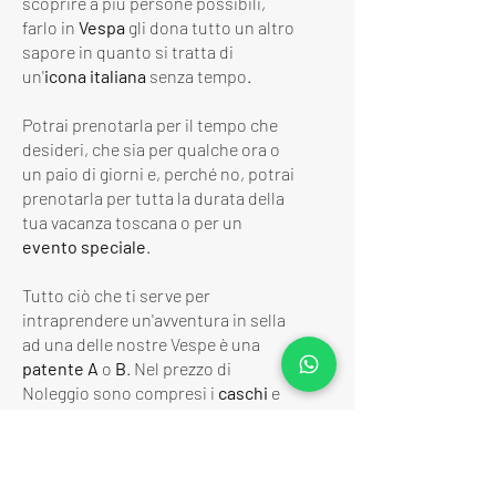
scoprire a più persone possibili,
farlo in
Vespa
gli dona tutto un altro
sapore in quanto si tratta di
un'
icona italiana
senza tempo.
Potrai prenotarla per il tempo che
desideri, che sia per qualche ora o
un paio di giorni e, perché no, potrai
prenotarla per tutta la durata della
tua vacanza toscana o per un
evento speciale
.
Tutto ciò che ti serve per
intraprendere un'avventura in sella
ad una delle nostre Vespe è una
patente A
o
B
. Nel prezzo di
Noleggio sono compresi i
caschi
e
l'
Assicurazione R.C.
, ti verrà
consegnata con il pieno di
carburante al momento del ritiro e
dev'essere riconsegnata con il