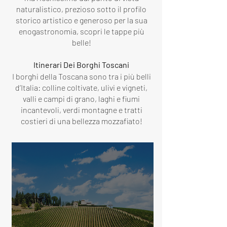
naturalistico, prezioso sotto il profilo
storico artistico e generoso per la sua
enogastronomia, scopri le tappe più
belle!
Itinerari Dei Borghi Toscani
I borghi della Toscana sono tra i più belli
d’Italia: colline coltivate, ulivi e vigneti,
valli e campi di grano, laghi e fiumi
incantevoli, verdi montagne e tratti
costieri di una bellezza mozzafiato!