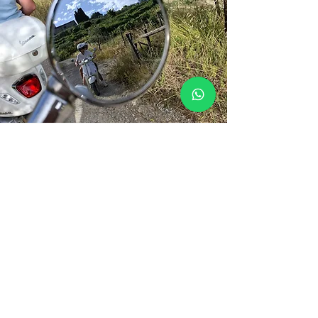
Chianti
Family
Rent
Dove Siamo
Via Spicciano,
40 - 50028
Barberino,
Tavarnelle (FI)
chiantifamilyrent@gmail.com