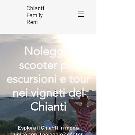
Chianti
Family
Rent
Noleggio
scooter per
escursioni e tour
nei vigneti del
Chianti
Esplora il Chianti in modo
unico con il noleggio scooter