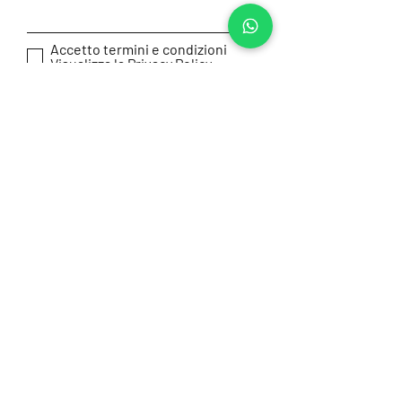
Accetto termini e condizioni
Visualizza la Privacy Policy
Invia
Home
Noleggio
Blog
Galleria
Altre Attività
FAQ