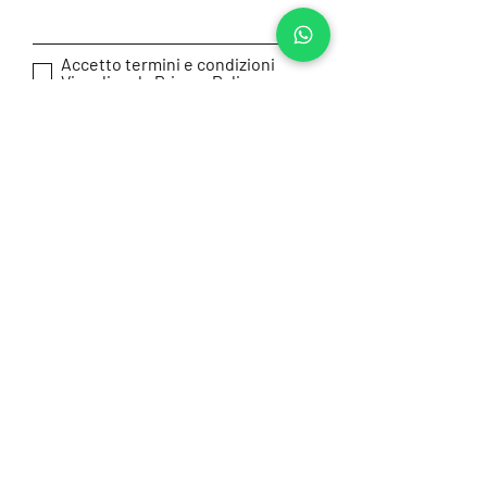
Accetto termini e condizioni
Visualizza la Privacy Policy
Invia
Home
Noleggio
Blog
Galleria
Altre Attività
FAQ